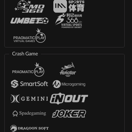
Crash Game