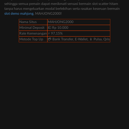
sehingga semua pemain dapat menikmati sensasi bermain slot scatter hitam
tanpa harus mengeluarkan modal berlebihan serta rasakan keseruan bermain
slot demo mahjong
, MAHJONG2000!
Nama Situs
MAHJONG2000
Minimal Deposit
💶 Rp 10.000
Rate Kemenangan
⚡️ 97,15%
Metode Top Up
💳 Bank Transfer, E-Wallet, 📱 Pulsa, Qris