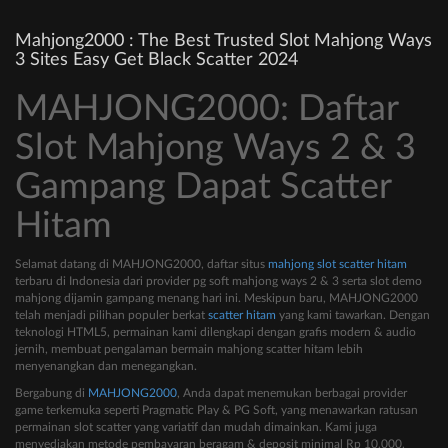
Mahjong2000 : The Best Trusted Slot Mahjong Ways
3 Sites Easy Get Black Scatter 2024
MAHJONG2000: Daftar
Slot Mahjong Ways 2 & 3
Gampang Dapat Scatter
Hitam
Selamat datang di MAHJONG2000, daftar situs
mahjong slot scatter hitam
terbaru di Indonesia dari provider pg soft mahjong ways 2 & 3 serta slot demo
mahjong dijamin gampang menang hari ini. Meskipun baru, MAHJONG2000
telah menjadi pilihan populer berkat
scatter hitam
yang kami tawarkan. Dengan
teknologi HTML5, permainan kami dilengkapi dengan grafis modern & audio
jernih, membuat pengalaman bermain mahjong scatter hitam lebih
menyenangkan dan menegangkan.
Bergabung di
MAHJONG2000
, Anda dapat menemukan berbagai provider
game terkemuka seperti Pragmatic Play & PG Soft, yang menawarkan ratusan
permainan slot scatter yang variatif dan mudah dimainkan. Kami juga
menyediakan metode pembayaran beragam & deposit minimal Rp 10.000,