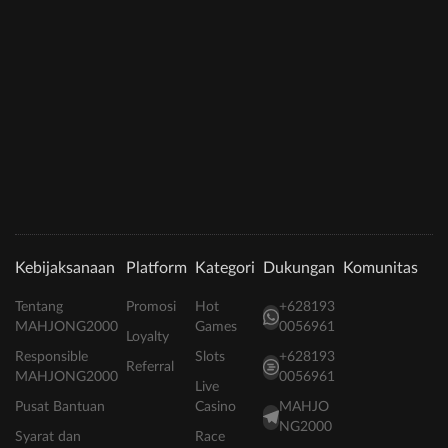
Kebijaksanaan
Platform
Kategori
Dukungan
Komunitas
Tentang
Promosi
Hot
+628193
MAHJONG2000
Games
0056961
Loyalty
Responsible
Slots
+628193
Referral
MAHJONG2000
0056961
Live
Pusat Bantuan
Casino
MAHJO
NG2000
Syarat dan
Race