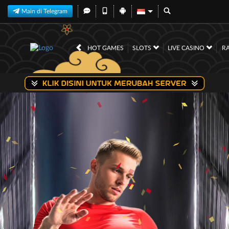
Main di Telegram
HOT GAMES
SLOTS
LIVE CASINO
R