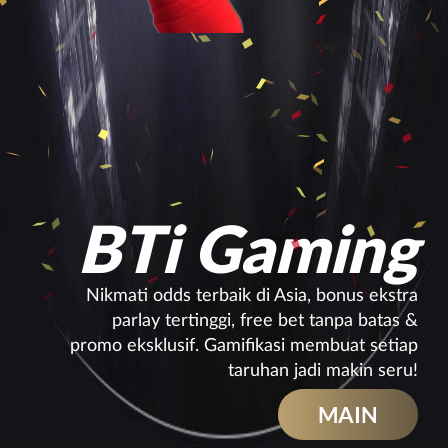
BTi Gaming
Nikmati odds terbaik di Asia, bonus ekstra
parlay tertinggi, free bet tanpa batas &
promo eksklusif. Gamifikasi membuat setiap
taruhan jadi makin seru!
MAIN