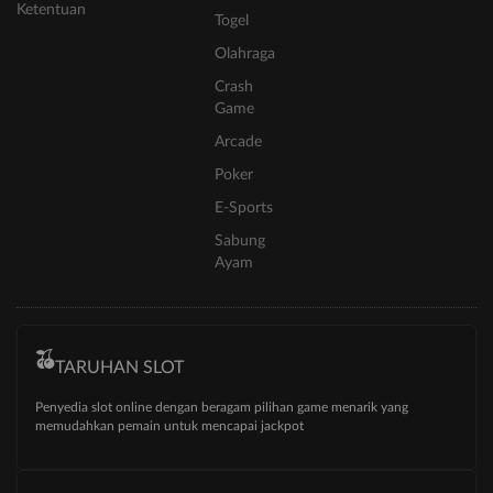
Ketentuan
Togel
Olahraga
Crash
Game
Arcade
Poker
E-Sports
Sabung
Ayam
TARUHAN SLOT
Penyedia slot online dengan beragam pilihan game menarik yang
memudahkan pemain untuk mencapai jackpot