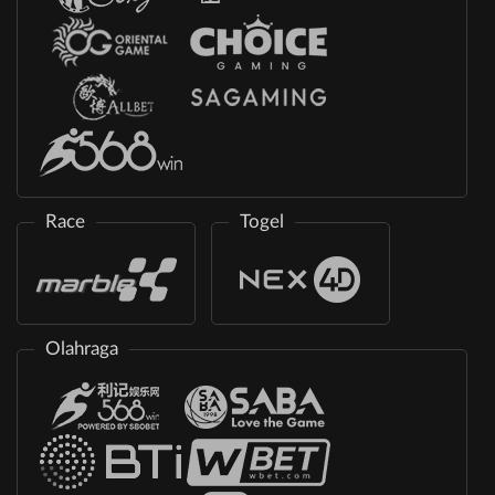
Race
Togel
Olahraga