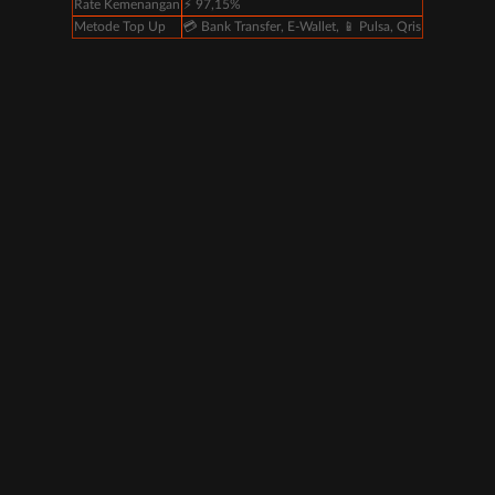
Rate Kemenangan
⚡️ 97,15%
Metode Top Up
💳 Bank Transfer, E-Wallet, 📱 Pulsa, Qris