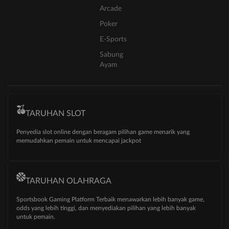
Arcade
Poker
E-Sports
Sabung
Ayam
TARUHAN SLOT
Penyedia slot online dengan beragam pilihan game menarik yang
memudahkan pemain untuk mencapai jackpot
TARUHAN OLAHRAGA
Sportsbook Gaming Platform Terbaik menawarkan lebih banyak game,
odds yang lebih tinggi, dan menyediakan pilihan yang lebih banyak
untuk pemain.