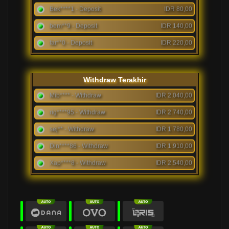
Bek****1 - Deposit
IDR 80,00
Pij**** - Withdraw
IDR 2.020,00
bem**9 - Deposit
IDR 140,00
kip***30 - Withdraw
IDR 1.670,00
far**0 - Deposit
IDR 220,00
Jeg****1 - Withdraw
IDR 880,00
Ood**** - Deposit
IDR 30,00
fej**5 - Withdraw
IDR 2.240,00
Uor** - Deposit
IDR 100,00
koh**** - Withdraw
IDR 1.680,00
Withdraw Terakhir
soc****56 - Deposit
IDR 30,00
Mib**** - Withdraw
IDR 2.040,00
Bah****00 - Deposit
IDR 100,00
rig****95 - Withdraw
IDR 2.740,00
Rah**8 - Deposit
IDR 100,00
sej** - Withdraw
IDR 1.780,00
neg**1 - Deposit
IDR 10,00
Din****86 - Withdraw
IDR 1.910,00
Eat**08 - Deposit
IDR 120,00
Xap****8 - Withdraw
IDR 2.540,00
Xil**76 - Withdraw
IDR 1.470,00
kuh** - Withdraw
IDR 1.010,00
Beg***2 - Withdraw
IDR 1.980,00
iit*** - Withdraw
IDR 2.840,00