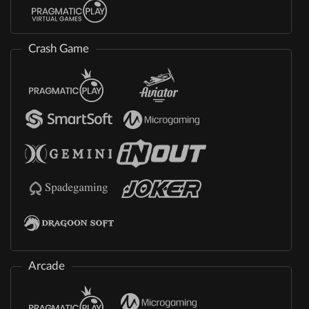
Crash Game
Arcade