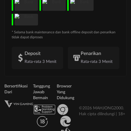
* Selama bank maintenance dan bank offline deposit dan penarikan
tidak dapat diproses
Deposit
Penarikan
Rata-rata 3 Menit
Rata-rata 3 Menit
Bersertifikasi
Tanggung
Browser
Dari
Jawab
Yang
Bermain
Didukung
©2026 MAHJONG2000.
Hak cipta dilindungi | 18+