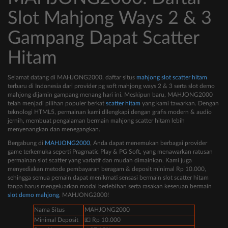
Slot Mahjong Ways 2 & 3
Gampang Dapat Scatter
Hitam
Selamat datang di MAHJONG2000, daftar situs
mahjong slot scatter hitam
terbaru di Indonesia dari provider pg soft mahjong ways 2 & 3 serta slot demo
mahjong dijamin gampang menang hari ini. Meskipun baru, MAHJONG2000
telah menjadi pilihan populer berkat
scatter hitam
yang kami tawarkan. Dengan
teknologi HTML5, permainan kami dilengkapi dengan grafis modern & audio
jernih, membuat pengalaman bermain mahjong scatter hitam lebih
menyenangkan dan menegangkan.
Bergabung di
MAHJONG2000
, Anda dapat menemukan berbagai provider
game terkemuka seperti Pragmatic Play & PG Soft, yang menawarkan ratusan
permainan slot scatter yang variatif dan mudah dimainkan. Kami juga
menyediakan metode pembayaran beragam & deposit minimal Rp 10.000,
sehingga semua pemain dapat menikmati sensasi bermain slot scatter hitam
tanpa harus mengeluarkan modal berlebihan serta rasakan keseruan bermain
slot demo mahjong
, MAHJONG2000!
Nama Situs
MAHJONG2000
Minimal Deposit
💶 Rp 10.000