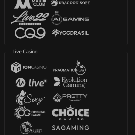
Live Casino