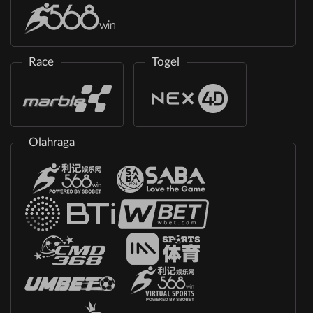
Race
Togel
Olahraga