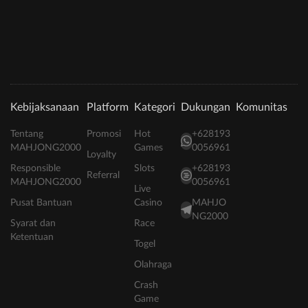
Kebijaksanaan
Platform
Kategori
Dukungan
Komunitas
Tentang
Promosi
Hot
+628193
MAHJONG2000
Games
0056961
Loyalty
Responsible
Slots
+628193
Referral
MAHJONG2000
0056961
Live
Pusat Bantuan
Casino
MAHJO
NG2000
Syarat dan
Race
Ketentuan
Togel
Olahraga
Crash
Game