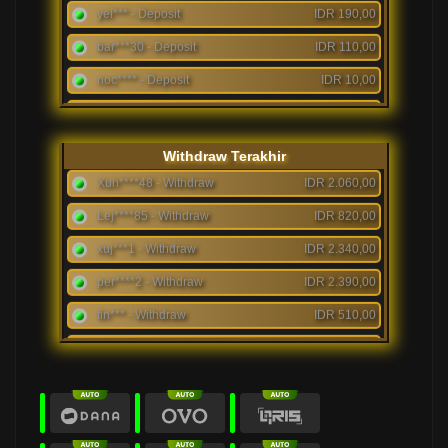
Xup**28 - Withdraw
IDR 660,00
bar***30 - Deposit
IDR 110,00
Woh*** - Withdraw
IDR 2.200,00
noc**** - Deposit
IDR 10,00
vel***87 - Withdraw
IDR 770,00
qog*** - Deposit
IDR 20,00
Puk****61 - Withdraw
IDR 510,00
Gap*** - Deposit
IDR 150,00
Kup**20 - Withdraw
IDR 2.830,00
Withdraw Terakhir
fig**** - Deposit
IDR 80,00
Xuh****48 - Withdraw
IDR 2.060,00
seh****3 - Deposit
IDR 190,00
Lej****85 - Withdraw
IDR 820,00
Hin***57 - Deposit
IDR 40,00
xuj***1 - Withdraw
IDR 2.340,00
Huh** - Deposit
IDR 160,00
per****2 - Withdraw
IDR 2.390,00
nec** - Deposit
IDR 160,00
fin*** - Withdraw
IDR 510,00
ual***35 - Deposit
IDR 190,00
Tuj***77 - Withdraw
IDR 630,00
Iej****84 - Deposit
IDR 140,00
Wog**6 - Withdraw
IDR 2.920,00
kik**** - Deposit
IDR 170,00
Sal***35 - Withdraw
IDR 1.920,00
Zed**7 - Withdraw
IDR 2.600,00