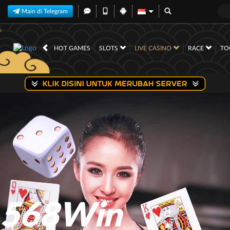
Main di Telegram
HOT GAMES
SLOTS
LIVE CASINO
RACE
TO
568Win