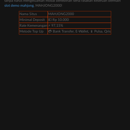
tanpa harus mengeluarkan modal berlebihan serta rasakan keseruan bermain
slot demo mahjong
, MAHJONG2000!
Nama Situs
MAHJONG2000
Minimal Deposit
💶 Rp 10.000
Rate Kemenangan
⚡️ 97,15%
Metode Top Up
💳 Bank Transfer, E-Wallet, 📱 Pulsa, Qris