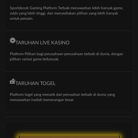
Sportsbook Gaming Platform Terbaik menawarkan lebih banyak game,
odds yang lebih tinggi, dan menyediakan pilihan yang lebih banyak
untuk pemain.
TARUHAN LIVE KASINO
Platform Pilihan bagi perusahaan-perusahaan terbaik di dunia, dengan
pilihan variasi game terbanyak
TARUHAN TOGEL
gam** - Deposit
IDR 120,00
Platform togel yang menarik dari perusahan terbaik di dunia yang
menawarkan hadiah kemenangan besar
Kos**1 - Deposit
IDR 90,00
Sup**57 - Deposit
IDR 40,00
Lup** - Deposit
IDR 200,00
fad****6 - Deposit
IDR 170,00