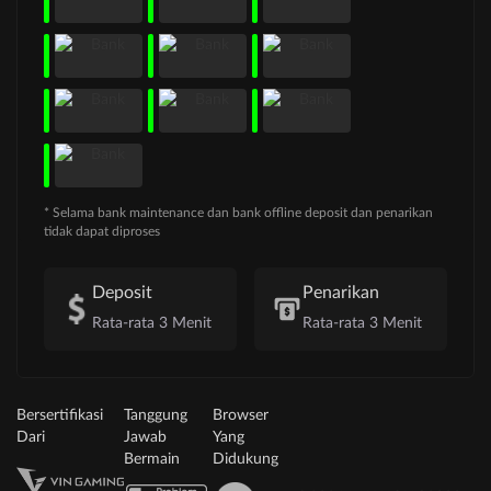
* Selama bank maintenance dan bank offline deposit dan penarikan
tidak dapat diproses
Deposit
Penarikan
Rata-rata 3 Menit
Rata-rata 3 Menit
Bersertifikasi
Tanggung
Browser
Dari
Jawab
Yang
Bermain
Didukung